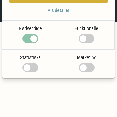
®
Copyright system:
Flex4B
by Flex4Business
/ Copyright
Vis detaljer
indhold: Icehorse.dk
Nødvendige
Funktionelle
Statistiske
Marketing