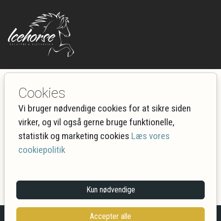
Spring til hovedindhold
Cookies
Ikke fundet (404)
Vi bruger nødvendige cookies for at sikre siden
virker, og vil også gerne bruge funktionelle,
Siden kan være slettet eller flyttet
statistik og marketing cookies
Læs vores
cookiepolitik
Gå tilbage til forside
Hvad er en 404 fejl
Kun nødvendige
Accepter alle
Ret dine cookie valg